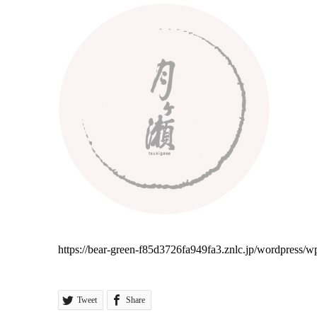
https://bear-green-f85d3726fa949fa3.znlc.jp/wordpress/w
Tweet
Share