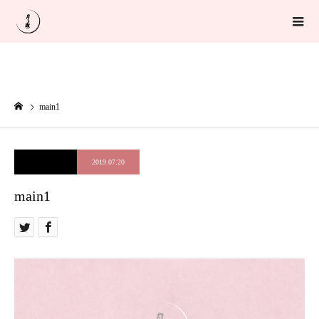
main1
2019.07.20
main1