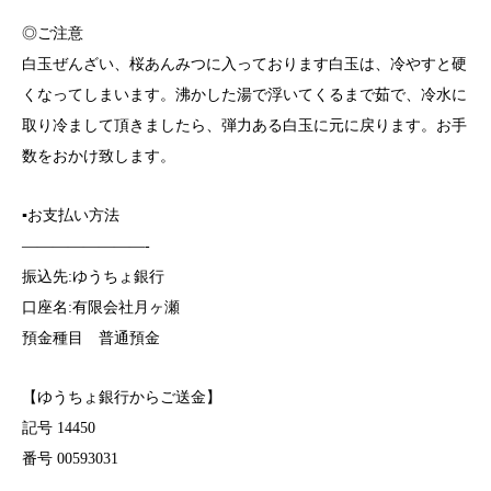
◎ご注意
白玉ぜんざい、桜あんみつに入っております白玉は、冷やすと硬
くなってしまいます。沸かした湯で浮いてくるまで茹で、冷水に
取り冷まして頂きましたら、弾力ある白玉に元に戻ります。お手
数をおかけ致します。
▪️お支払い方法
————————-
振込先:ゆうちょ銀行
口座名:有限会社月ヶ瀬
預金種目 普通預金
【ゆうちょ銀行からご送金】
記号 14450
番号 00593031